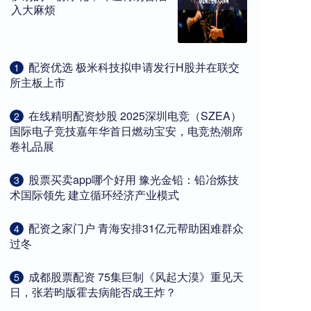
入大麻烦
​配资优选 极米科技拟申请发行H股并在联交
1
所主板上市
​在线精明配资炒股 2025深圳电竞（SZEA）
2
国际电子竞技嘉年华首日燃动宝安，电竞热潮席
卷礼品展
​股票买卖app哪个好用 豫光金铅：铅冶炼技
3
术国际领先 建立循环经济产业模式
​配资之家门户 青海安排31亿元帮助困难群众
4
过冬
​成都股票配资 75集巨制《风起大漠》重见天
5
日，张若昀版霍去病能否成王炸？