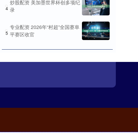
炒股配资 美加墨世界杯创多项纪
4
录
专业配资 2026年“村超”全国赛阜
5
平赛区收官