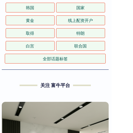
韩国
国家
黄金
线上配资开户
取得
特朗
白宫
联合国
全部话题标签
关注 富牛平台