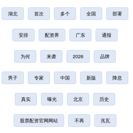
湖北
首次
多个
全国
部署
安排
配资界
广东
通报
为何
来袭
2026
品牌
男子
专家
中国
新版
降息
真实
曝光
北京
历史
股票配资官网网站
不再
兆瓦