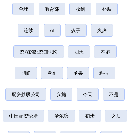
全球
教育部
收到
补贴
连续
AI
孩子
火热
资深的配资知识网
明天
22岁
期间
发布
苹果
科技
配资炒股公司
实施
今天
不是
中国配资论坛
哈尔滨
初步
之后