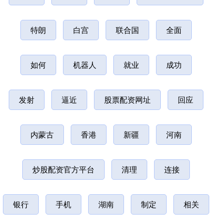
特朗
白宫
联合国
全面
如何
机器人
就业
成功
发射
逼近
股票配资网址
回应
内蒙古
香港
新疆
河南
炒股配资官方平台
清理
连接
银行
手机
湖南
制定
相关