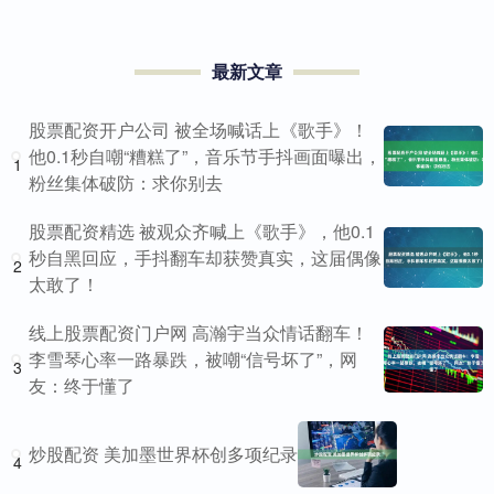
最新文章
股票配资开户公司 被全场喊话上《歌手》！
他0.1秒自嘲“糟糕了”，音乐节手抖画面曝出，
1
粉丝集体破防：求你别去
股票配资精选 被观众齐喊上《歌手》，他0.1
秒自黑回应，手抖翻车却获赞真实，这届偶像
2
太敢了！
线上股票配资门户网 高瀚宇当众情话翻车！
李雪琴心率一路暴跌，被嘲“信号坏了”，网
3
友：终于懂了
炒股配资 美加墨世界杯创多项纪录
4