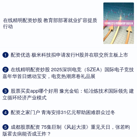
在线精明配资炒股 教育部部署就业扩容提质
行动
​配资优选 极米科技拟申请发行H股并在联交所主板上市
1
​在线精明配资炒股 2025深圳电竞（SZEA）国际电子竞技
2
嘉年华首日燃动宝安，电竞热潮席卷礼品展
​股票买卖app哪个好用 豫光金铅：铅冶炼技术国际领先 建
3
立循环经济产业模式
​配资之家门户 青海安排31亿元帮助困难群众过冬
4
​成都股票配资 75集巨制《风起大漠》重见天日，张若昀
5
版霍去病能否成王炸？