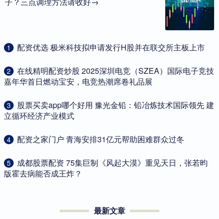
子？三点调理方法请收好→
​配资优选 极米科技拟申请发行H股并在联交所主板上市
1
​在线精明配资炒股 2025深圳电竞（SZEA）国际电子竞技
2
嘉年华首日燃动宝安，电竞热潮席卷礼品展
​股票买卖app哪个好用 豫光金铅：铅冶炼技术国际领先 建
3
立循环经济产业模式
​配资之家门户 青海安排31亿元帮助困难群众过冬
4
​成都股票配资 75集巨制《风起大漠》重见天日，张若昀
5
版霍去病能否成王炸？
最新文章