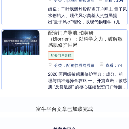
编辑：千叶飘飘炒股配资开户网上 量子风
水创始人、现代风水奠基人贺益民提
出“量子风水”理论，以现代物理学（尤其
是量子力学）重构传统风水的理论基础，
配资门户导航 珀芙研
破解了传统风水长....
（Biorrier）：以科学之力，破解敏
感肌修护困局
配资门户导航
分类：配资炒股网股票
查看：74
2026 医用级敏感肌修护宝典：成分、机
理与精准选择全攻略 一、开篇直击：敏感
肌 “反复敏感” 的核心症结配资门户导航
“用着见效，停了就反弹”—— 这是无数
敏....
富牛平台文章已加载完成