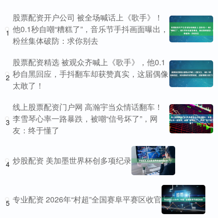
股票配资开户公司 被全场喊话上《歌手》！
他0.1秒自嘲“糟糕了”，音乐节手抖画面曝出，
1
粉丝集体破防：求你别去
股票配资精选 被观众齐喊上《歌手》，他0.1
秒自黑回应，手抖翻车却获赞真实，这届偶像
2
太敢了！
线上股票配资门户网 高瀚宇当众情话翻车！
李雪琴心率一路暴跌，被嘲“信号坏了”，网
3
友：终于懂了
炒股配资 美加墨世界杯创多项纪录
4
专业配资 2026年“村超”全国赛阜平赛区收官
5