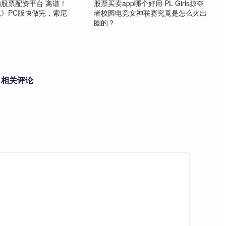
股票配资平台 离谱！
股票买卖app哪个好用 PL Girls掠夺
》PC版快做完，索尼
者校园电竞女神联赛究竟是怎么火出
目
圈的？
相关评论