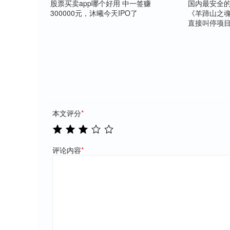
股票买卖app哪个好用 中一签赚
国内最安全的
300000元，沐曦今天IPO了
《羊蹄山之魂
直接叫停项
本文评分
*
评论内容
*