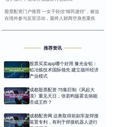
股票配资门户推荐 一女子轻信“移民捷径”，被迫
在境外参与反宣活动，最终人财两空身患重疾
推荐资讯
股票买卖app哪个好用 豫光金铅：
铅冶炼技术国际领先 建立循环经济
产业模式
成都股票配资 75集巨制《风起大
漠》重见天日，张若昀版霍去病能
否成王炸？
成都配资网 达奥取得前副车架焊接
装置专利，有利于焊接机器人进行