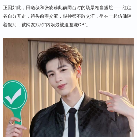
正因如此，田曦薇和张凌赫此前同台时的场景相当尴尬——红毯
各自分开走，镜头前零交流，眼神都不敢交汇，坐在一起仿佛隔
着银河，被网友戏称“内娱最被迫避嫌CP”。