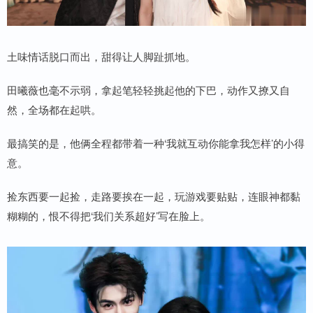
土味情话脱口而出，甜得让人脚趾抓地。
田曦薇也毫不示弱，拿起笔轻轻挑起他的下巴，动作又撩又自
然，全场都在起哄。
最搞笑的是，他俩全程都带着一种‘我就互动你能拿我怎样’的小得
意。
捡东西要一起捡，走路要挨在一起，玩游戏要贴贴，连眼神都黏
糊糊的，恨不得把‘我们关系超好’写在脸上。