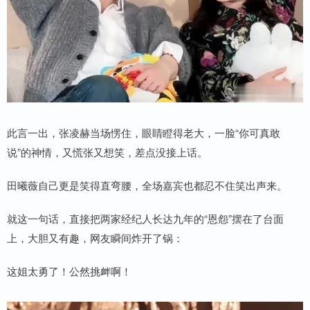
此言一出，张凌赫当场愣住，眼睛瞪得老大，一脸“你可真敢
说”的神情，又慌张又想笑，差点没接上话。
田曦薇自己更是笑得直弯腰，全场嘉宾也都忍不住笑出声来。
就这一句话，直接把两家经纪人长达九年的“恩怨”摆在了台面
上，大胆又有趣，网友瞬间炸开了锅：
这姐太勇了！公然挑衅啊！