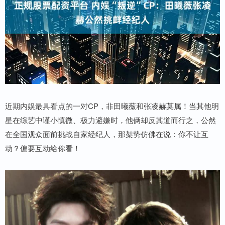
近期内娱最具看点的一对CP，非田曦薇和张凌赫莫属！当其他明
星在综艺中谨小慎微、极力避嫌时，他俩却反其道而行之，公然
在全国观众面前挑战自家经纪人，那架势仿佛在说：你不让互
动？偏要互动给你看！