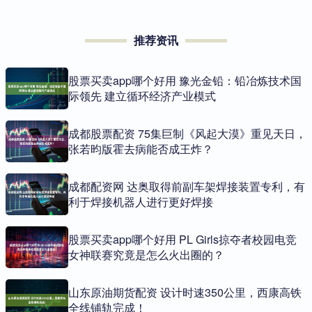
推荐资讯
股票买卖app哪个好用 豫光金铅：铅冶炼技术国
际领先 建立循环经济产业模式
成都股票配资 75集巨制《风起大漠》重见天日，
张若昀版霍去病能否成王炸？
成都配资网 达奥取得前副车架焊接装置专利，有
利于焊接机器人进行更好焊接
股票买卖app哪个好用 PL Girls掠夺者校园电竞
女神联赛究竟是怎么火出圈的？
山东原油期货配资 设计时速350公里，西康高铁
全线铺轨完成！