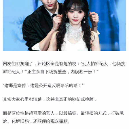
网友们都笑翻了，评论区全是有趣的梗：“别人怕经纪人，他俩挑
衅经纪人！”“正主亲自下场拆壁垒，内娱独一份！”
“这哪是宣传，这是公开造反啊哈哈哈哈！”
其实大家心里都清楚，这并非真正的吵架或挑衅，
而是两位性格超可爱的艺人，以最搞笑、最轻松的方式，打破尴
尬、化解旧怨，还顺便给观众撒糖。