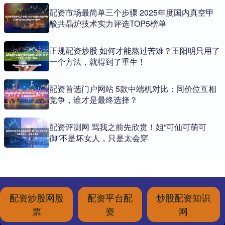
配资市场最简单三个步骤 2025年度国内真空甲
酸共晶炉技术实力评选TOP5榜单
正规配资炒股 如何才能熬过苦难？王阳明只用了
一个方法，就得到了重生！
配资首选门户网站 5款中端机对比：同价位互相
竞争，谁才是最终选择？
配资评测网 骂我之前先欣赏！姐“可仙可萌可
御”不是坏女人，只是太会穿
配资炒股网股
配资平台配
炒股配资知识
票
资
网