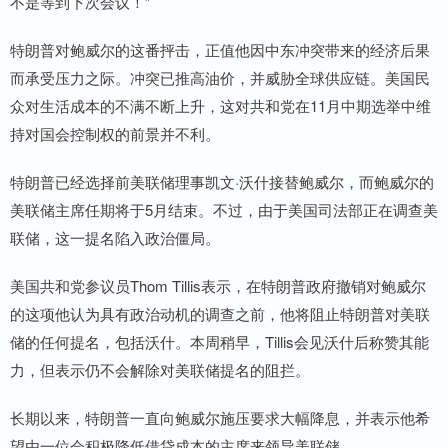
不是等到下次会议！”
特朗普对鲍威尔的这番抨击，正值他因中东冲突带来的经济后果
而承受压力之际。冲突已推高油价，并威胁全球供应链。美国民
众对生活成本的不满不断上升，这对共和党在11月中期选举中维
持对国会控制权的前景并不利。
特朗普已经选择前美联储理事凯文·沃什接替鲍威尔，而鲍威尔的
美联储主席任期将于5月结束。不过，由于美国司法部正在调查美
联储，这一提名陷入政治僵局。
美国共和党参议员Thom Tillis表示，在特朗普政府撤销对鲍威尔
的这项他认为具有政治动机的调查之前，他将阻止特朗普对美联
储的任何提名，包括沃什。本周稍早，Tillis会见沃什后称赞其能
力，但表示仍不会解除对美联储提名的阻拦。
长期以来，特朗普一直向鲍威尔施压要求大幅降息，并表示他希
望由一位会积极降低借贷成本的主席来领导美联储。